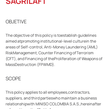
SAGRILAFT
9
.
llaveros
10
.
one piece
OBJETIVE
The objective of this policy is toestablish guidelines
aimed atpromoting institutional-level culturein the
areas of Self-control, Anti-Money Laundering (AML)
RiskManagement, Counter Financing ofTerrorism
(CFT), and Financing of theProliferation of Weapons of
MassDestruction (FPWMD).
SCOPE
This policy applies to all employees,contractors,
suppliers, and third partieswho maintain a business
relationshipwith MINISO COLOMBIA S.A.S.,hereinafter