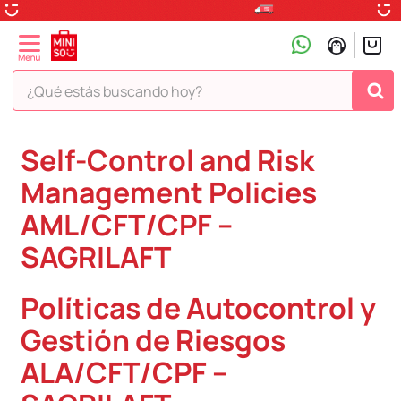
¿Qué estás buscando hoy?
TÉRMINOS MÁS BUSCADOS
Self-Control and Risk
1
.
peluche
Management Policies
2
.
hello kitty
AML/CFT/CPF –
3
.
snoopy
SAGRILAFT
4
.
ositos cariñositos
Políticas de Autocontrol y
5
.
termo
6
.
disney
Gestión de Riesgos
7
.
termos
ALA/CFT/CPF –
8
.
toy story