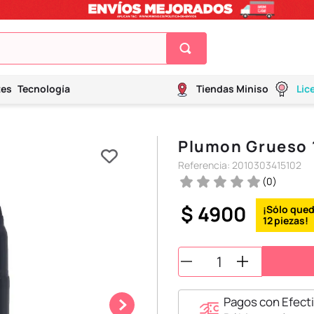
tes
Tecnología
Tiendas Miniso
Lic
Plumon Grueso 
Referencia
:
2010303415102
(
0
)
$
4900
12
Pagos con Efecti