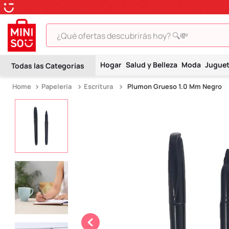
¿Qué ofertas descubrirás hoy? 🔍💸
TÉRMINOS MÁS BUSCADOS
Hogar
Salud y Belleza
Moda
Jugue
1
.
peluche
Papelería
Escritura
Plumon Grueso 1.0 Mm Negro
2
.
hello kitty
3
.
snoopy
4
.
ositos cariñositos
5
.
termo
6
.
disney
7
.
termos
8
.
toy story
9
.
llaveros