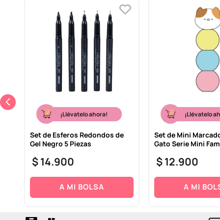
¡Llévatelo ahora!
¡Llévatelo a
ro
Set de Esferos Redondos de
Set de Mini Marcad
Gel Negro 5 Piezas
Gato Serie Mini Fam
$
14
.
900
$
12
.
900
A MI BOLSA
A MI BOL