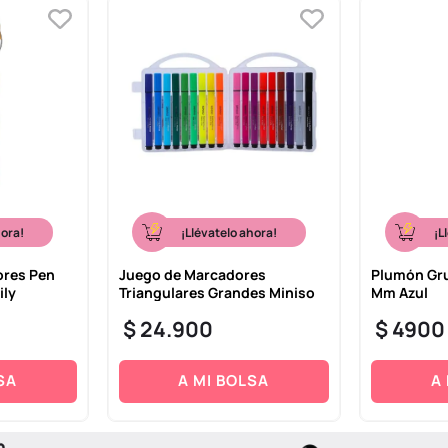
hora!
¡Llévatelo ahora!
¡L
ores Pen
Juego de Marcadores
Plumón Gru
ily
Triangulares Grandes Miniso
Mm Azul
$
24
.
900
$
4900
SA
A MI BOLSA
A