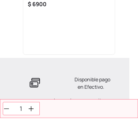
$
6900
Disponible pago
en Efectivo.
La ayuda que necesitas
en tus compras.
Todos tus pagos son
Seguros.