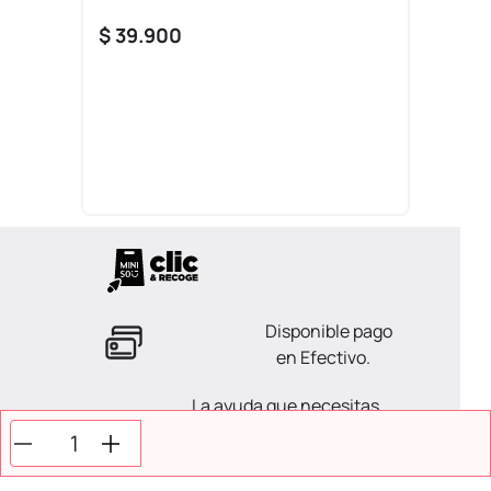
$
39
.
900
Disponible pago
en Efectivo.
La ayuda que necesitas
en tus compras.
Todos tus pagos son