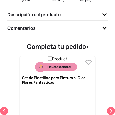
9
.
one piece
Descripción del producto
10
.
llaveros
Comentarios
Completa tu pedido:
¡Llévatelo ahora!
Set de Plastilina para Pintura al Oleo
Flores Fantasticas