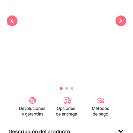
9
.
one piece
10
.
llaveros
Descripción del producto