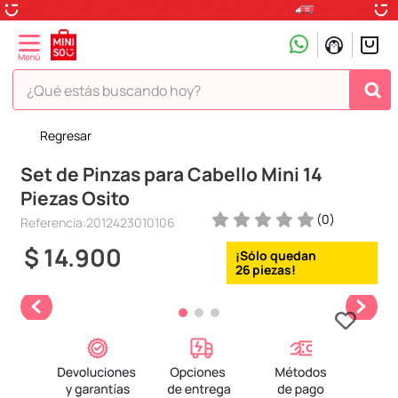
¿Qué estás buscando hoy?
Regresar
TÉRMINOS MÁS BUSCADOS
Set de Pinzas para Cabello Mini 14
1
.
peluche
Piezas Osito
2
.
hello kitty
(
0
)
Referencia
:
2012423010106
3
.
snoopy
$
14
.
900
4
.
ositos cariñositos
26
5
.
termo
6
.
toy story
7
.
disney
8
.
termos