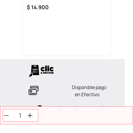
$
14
.
900
Disponible pago
en Efectivo.
La ayuda que necesitas
en tus compras.
Todos tus pagos son