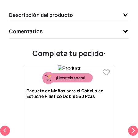
9
.
one piece
Descripción del producto
10
.
llaveros
Comentarios
Completa tu pedido:
¡Llévatelo ahora!
Paquete de Moñas para el Cabello en
Estuche Plástico Doble 560 Pzas