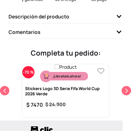
9
.
one piece
Descripción del producto
10
.
llaveros
Comentarios
Completa tu pedido:
-
70 %
¡Llévatelo ahora!
Stickers Logo 3D Serie Fifa World Cup
2026 Verde
$
7470
$
24
.
900