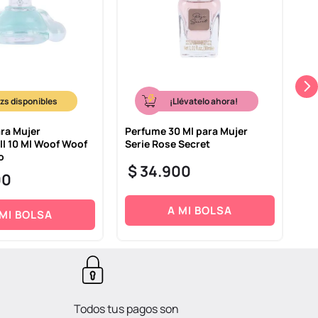
¡Llévatelo ahora!
ra Mujer
Perfume 30 Ml para Mujer
Pe
l 10 Ml Woof Woof
Serie Rose Secret
Et
o
$
34
.
900
$
00
A MI BOLSA
 MI BOLSA
Todos tus pagos son