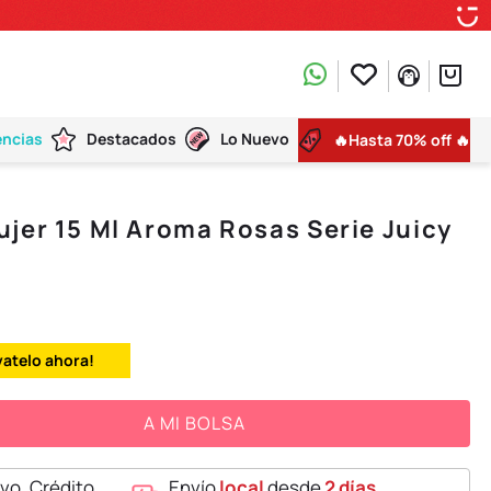
encias
Destacados
Lo Nuevo
🔥Hasta 70% off 🔥
jer 15 Ml Aroma Rosas Serie Juicy
vatelo ahora!
A MI BOLSA
vo, Crédito,
Envío
local
desde
2 días