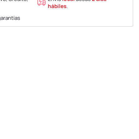
hábiles
.
garantías