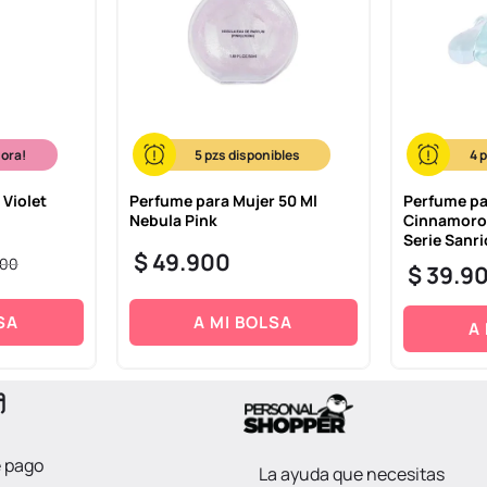
hora!
5
4
 Violet
Perfume para Mujer 50 Ml
Perfume pa
Nebula Pink
Cinnamorol
Serie Sanri
$
49
.
900
00
$
39
.
9
SA
A MI BOLSA
A
e pago
La ayuda que necesitas