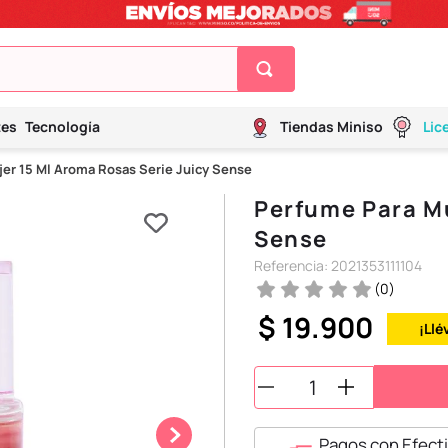
tes
Tecnología
Tiendas Miniso
Lic
er 15 Ml Aroma Rosas Serie Juicy Sense
Perfume Para Mu
Sense
Referencia
:
2021353111104
(
0
)
$
19
.
900
¡Llé
Pagos con Efecti