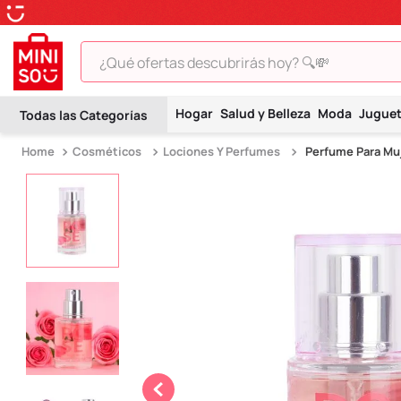
¿Qué ofertas descubrirás hoy? 🔍💸
TÉRMINOS MÁS BUSCADOS
Hogar
Salud y Belleza
Moda
Jugue
1
.
peluche
Cosméticos
Lociones Y Perfumes
Perfume Para Muj
2
.
hello kitty
3
.
snoopy
4
.
ositos cariñositos
5
.
termo
6
.
disney
7
.
termos
8
.
toy story
9
.
llaveros