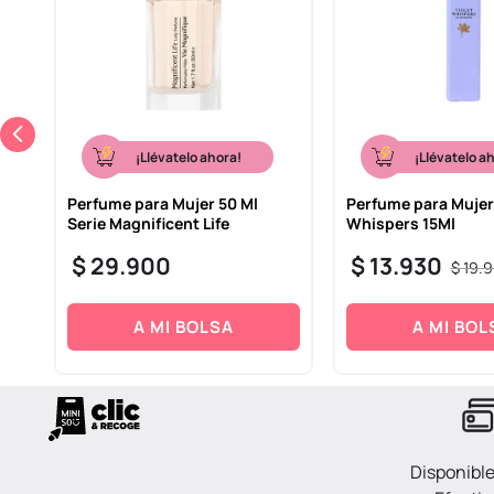
¡Llévatelo ahora!
¡Llévatelo a
Perfume para Mujer 50 Ml
Perfume para Mujer
Serie Magnificent Life
Whispers 15Ml
$
29
.
900
$
13
.
930
$
19
.
9
A MI BOLSA
A MI BOL
Disponibl