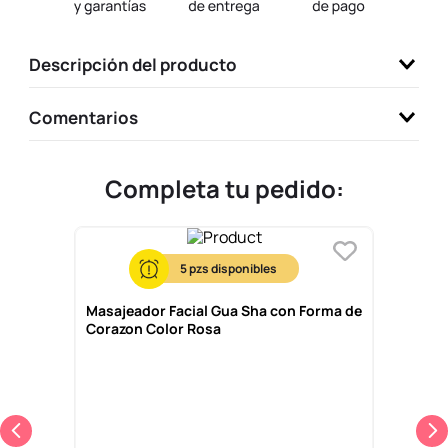
9
.
llaveros
10
.
one piece
Descripción del producto
Comentarios
Completa tu pedido:
5
Masajeador Facial Gua Sha con Forma de
Corazon Color Rosa