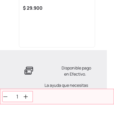
$
29
.
900
Disponible pago
en Efectivo.
La ayuda que necesitas
en tus compras.
Todos tus pagos son
Seguros.