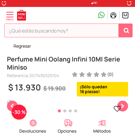
¿Qué estás buscando hoy?
Regresar
TÉRMINOS MÁS BUSCADOS
Perfume Mini Oolang Infini 10Ml Serie
1
.
peluche
Miniso
2
.
hello kitty
(
0
)
Referencia
:
2017436525104
3
.
snoopy
$
13
.
930
$
19
.
900
4
.
ositos cariñositos
16
5
.
termo
6
.
disney
-
30 %
7
.
termos
8
.
toy story