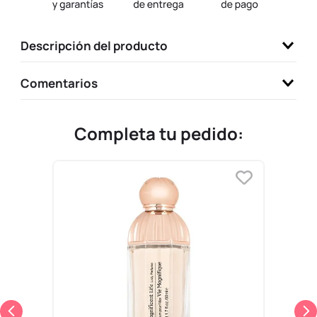
9
.
llaveros
10
.
one piece
Descripción del producto
Comentarios
Completa tu pedido: