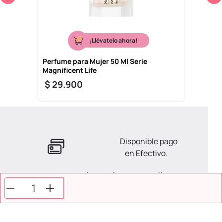
¡Llévatelo ahora!
Perfume para Mujer 50 Ml Serie
Magnificent Life
$
29
.
900
Disponible pago
en Efectivo.
La ayuda que necesitas
en tus compras.
Todos tus pagos son
Seguros.