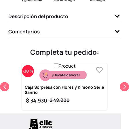
9
.
one piece
Descripción del producto
10
.
llaveros
Comentarios
Completa tu pedido:
-
30 %
¡Llévatelo ahora!
Caja Sorpresa con Flores y Kimono Serie
Sanrio
$
34
.
930
$
49
.
900