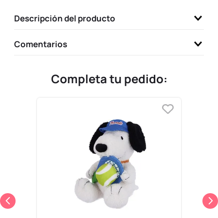
9
.
one piece
Descripción del producto
10
.
llaveros
Comentarios
Completa tu pedido: