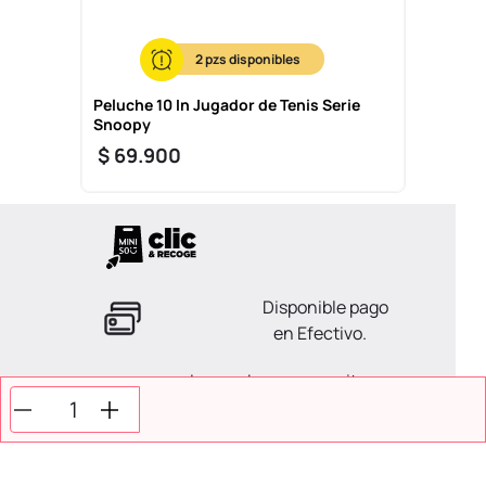
2
Peluche 10 In Jugador de Tenis Serie
Snoopy
$
69
.
900
Disponible pago
en Efectivo.
La ayuda que necesitas
en tus compras.
Todos tus pagos son
Seguros.