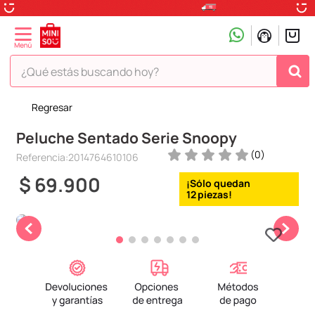
¿Qué estás buscando hoy?
Regresar
TÉRMINOS MÁS BUSCADOS
Peluche Sentado Serie Snoopy
1
.
peluche
(
0
)
Referencia
:
2014764610106
2
.
hello kitty
$
69
.
900
3
.
snoopy
12
4
.
ositos cariñositos
5
.
termo
6
.
toy story
7
.
disney
8
.
termos