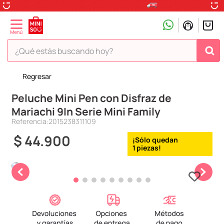
¿Qué estás buscando hoy?
Regresar
TÉRMINOS MÁS BUSCADOS
Peluche Mini Pen con Disfraz de
1
.
peluche
Mariachi 9In Serie Mini Family
2
.
hello kitty
Referencia
:
2015238311109
3
.
snoopy
$
44
.
900
1
4
.
ositos cariñositos
5
.
termo
6
.
disney
7
.
termos
8
.
toy story