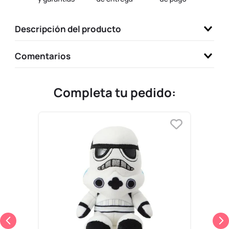
9
.
llaveros
Descripción del producto
10
.
one piece
Comentarios
Completa tu pedido: