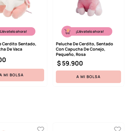
¡Llévatelo ahora!
¡Llévatelo ahora!
e Cerdito Sentado,
Peluche De Cerdito, Sentado
ha De Vaca
Con Capucha De Conejo,
Pequeño, Rosa
00
$
59
.
900
A MI BOLSA
A MI BOLSA