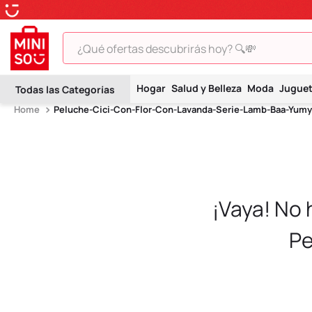
¿Qué ofertas descubrirás hoy? 🔍💸
TÉRMINOS MÁS BUSCADOS
Hogar
Salud y Belleza
Moda
Jugue
1
.
peluche
Peluche-Cici-Con-Flor-Con-Lavanda-Serie-Lamb-Baa-Yumy
2
.
hello kitty
3
.
snoopy
4
.
ositos cariñositos
5
.
termo
¡Vaya! No
6
.
disney
Pe
7
.
toy story
8
.
termos
9
.
one piece