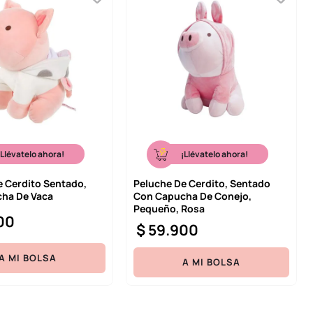
¡Llévatelo ahora!
¡Llévatelo ahora!
e Cerdito Sentado,
Peluche De Cerdito, Sentado
ha De Vaca
Con Capucha De Conejo,
Pequeño, Rosa
00
$
59
.
900
A MI BOLSA
A MI BOLSA