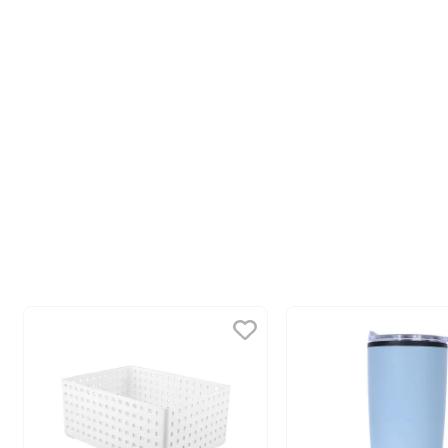
10
.
league of legends