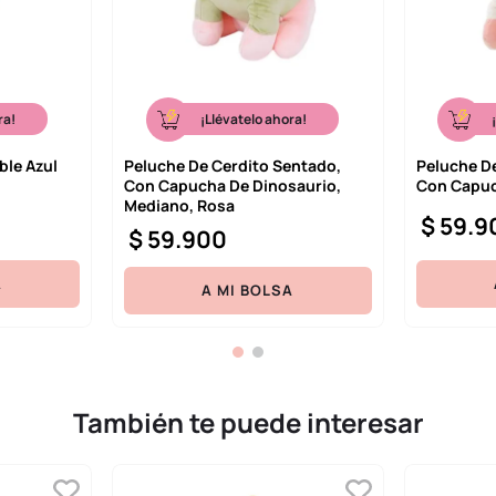
ra!
¡Llévatelo ahora!
ble Azul
Peluche De Cerdito Sentado,
Peluche D
Con Capucha De Dinosaurio,
Con Capuc
Mediano, Rosa
$
59
.
9
$
59
.
900
A
A MI BOLSA
También te puede interesar