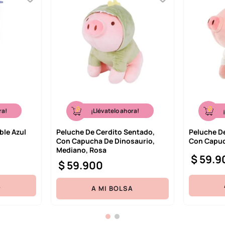
ra!
¡Llévatelo ahora!
ble Azul
Peluche De Cerdito Sentado,
Peluche D
Con Capucha De Dinosaurio,
Con Capuc
Mediano, Rosa
$
59
.
9
$
59
.
900
A
A MI BOLSA