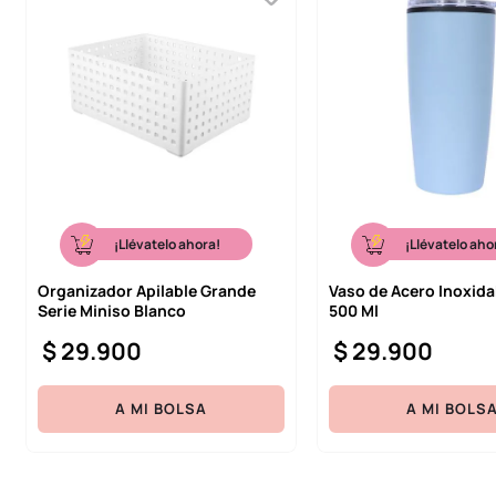
¡Llévatelo ahora!
¡Llévatelo aho
Organizador Apilable Grande
Vaso de Acero Inoxida
Serie Miniso Blanco
500 Ml
$
29
.
900
$
29
.
900
A MI BOLSA
A MI BOLS