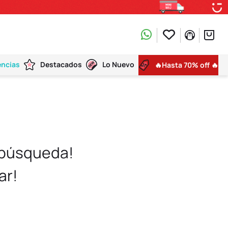
encias
Destacados
Lo Nuevo
🔥Hasta 70% off 🔥
 búsqueda!
ar!