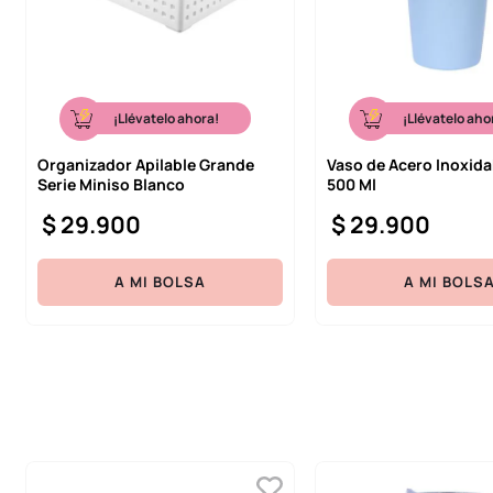
¡Llévatelo ahora!
¡Llévatelo aho
Organizador Apilable Grande
Vaso de Acero Inoxida
Serie Miniso Blanco
500 Ml
$
29
.
900
$
29
.
900
A MI BOLSA
A MI BOLS