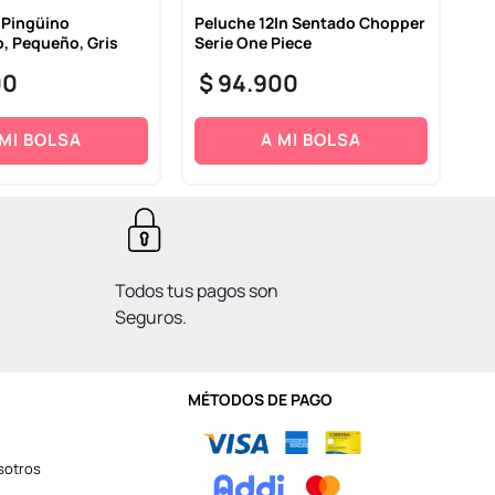
 Pingüino
Peluche 12In Sentado Chopper
Pe
, Pequeño, Gris
Serie One Piece
Se
00
$
94
.
900
$
 MI BOLSA
A MI BOLSA
Todos tus pagos son
Seguros.
MÉTODOS DE PAGO
sotros