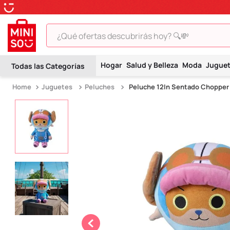
¿Qué ofertas descubrirás hoy? 🔍💸
TÉRMINOS MÁS BUSCADOS
Hogar
Salud y Belleza
Moda
Jugue
1
.
peluche
Juguetes
Peluches
Peluche 12In Sentado Chopper
2
.
hello kitty
3
.
snoopy
4
.
ositos cariñositos
5
.
termo
6
.
toy story
7
.
disney
8
.
termos
9
.
one piece