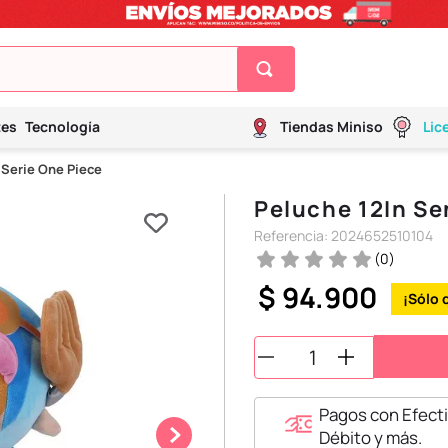
tes
Tecnología
Tiendas Miniso
Lic
 Serie One Piece
Peluche 12In Se
Referencia
:
2024652510104
(
0
)
$
94
.
900
Pagos con Efecti
Débito y más.