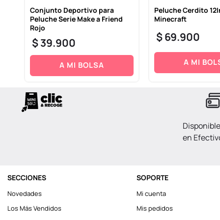
Conjunto Deportivo para
Peluche Cerdito 12I
Peluche Serie Make a Friend
Minecraft
Rojo
$
69
.
900
$
39
.
900
A MI BOL
A MI BOLSA
Disponibl
en Efectiv
SECCIONES
SOPORTE
Novedades
Mi cuenta
Los Más Vendidos
Mis pedidos