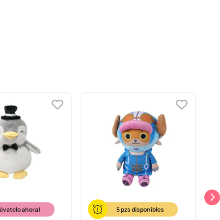
lévatelo ahora!
5