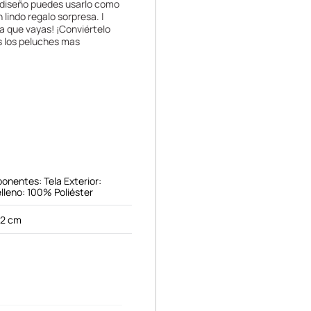
o diseño puedes usarlo como
lindo regalo sorpresa. |
a que vayas! ¡Conviértelo
s los peluches mas
onentes: Tela Exterior:
lleno: 100% Poliéster
52 cm