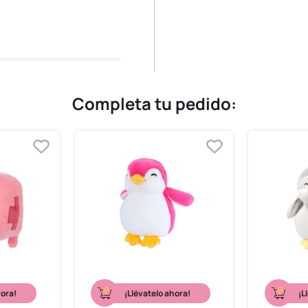
Completa tu pedido:
hora!
¡Llévatelo ahora!
¡L