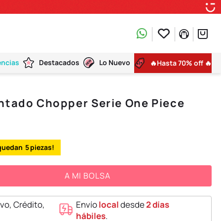
encias
Destacados
Lo Nuevo
🔥Hasta 70% off 🔥
ntado Chopper Serie One Piece
5
A MI BOLSA
vo, Crédito,
Envío
local
desde
2 días
hábiles
.