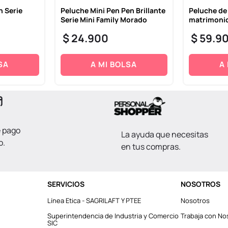
n Serie
Peluche Mini Pen Pen Brillante
Peluche de
Serie Mini Family Morado
matrimonio
$
24
.
900
$
59
.
9
SA
A MI BOLSA
A
e pago
La ayuda que necesitas
o.
en tus compras.
SERVICIOS
NOSOTROS
Línea Etica - SAGRILAFT Y PTEE
Nosotros
Superintendencia de Industria y Comercio
Trabaja con No
SIC