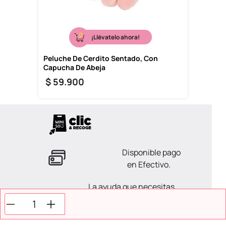
¡Llévatelo ahora!
Peluche De Cerdito Sentado, Con
Capucha De Abeja
$
59
.
900
Disponible pago
en Efectivo.
La ayuda que necesitas
en tus compras.
Todos tus pagos son