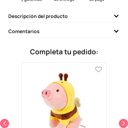
9
.
llaveros
Descripción del producto
10
.
one piece
Comentarios
Completa tu pedido: