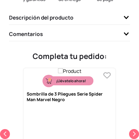
9
.
one piece
Descripción del producto
10
.
llaveros
Comentarios
Completa tu pedido:
¡Llévatelo ahora!
Sombrilla de 3 Pliegues Serie Spider
Man Marvel Negro