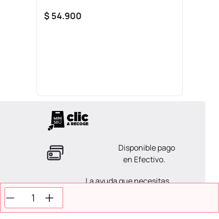
$
54
.
900
Disponible pago
en Efectivo.
La ayuda que necesitas
en tus compras.
Todos tus pagos son