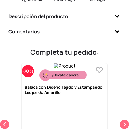
9
.
llaveros
Descripción del producto
10
.
one piece
Comentarios
Completa tu pedido:
-
70 %
¡Llévatelo ahora!
Balaca con Diseño Tejido y Estampando
Leopardo Amarillo