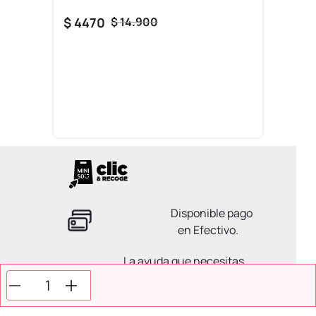
$
4470
$
14
.
900
Disponible pago
en Efectivo.
La ayuda que necesitas
en tus compras.
Todos tus pagos son