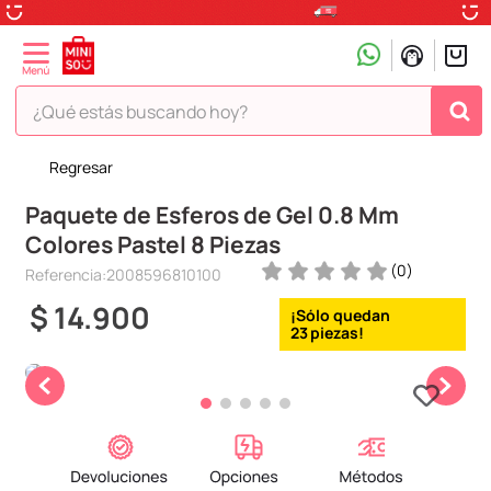
¿Qué estás buscando hoy?
Regresar
TÉRMINOS MÁS BUSCADOS
Paquete de Esferos de Gel 0.8 Mm
1
.
peluche
Colores Pastel 8 Piezas
2
.
hello kitty
(
0
)
Referencia
:
2008596810100
3
.
snoopy
$
14
.
900
4
.
ositos cariñositos
23
5
.
termo
6
.
disney
7
.
toy story
8
.
termos