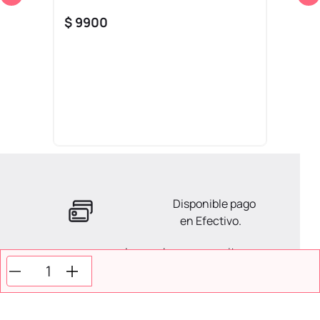
$
9900
Disponible pago
en Efectivo.
La ayuda que necesitas
en tus compras.
Todos tus pagos son
Seguros.