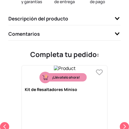
9
.
one piece
10
.
league of legends
Descripción del producto
Comentarios
Completa tu pedido:
¡Llévatelo ahora!
Kit de Resaltadores Miniso