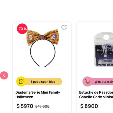
-
70 %
5
¡Llévatelo a
Diadema Serie Mini Family
Estuche de Pasador
Halloween
Cabello Serie Minis
$
5970
$
8900
$
19
.
900