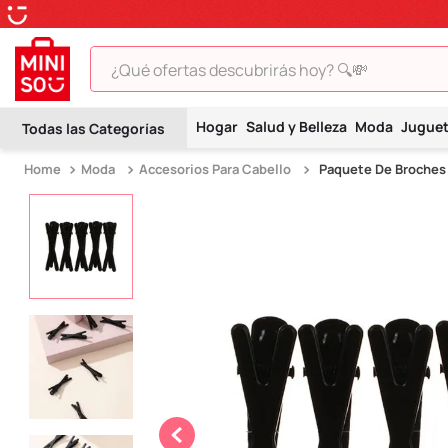
¿Qué ofertas descubrirás hoy? 🔍💸
TÉRMINOS MÁS BUSCADOS
Hogar
Salud y Belleza
Moda
Jugue
1
.
peluche
Moda
Accesorios Para Cabello
Paquete De Broches 
2
.
hello kitty
3
.
snoopy
4
.
ositos cariñositos
5
.
termo
6
.
toy story
7
.
disney
8
.
termos
9
.
one piece