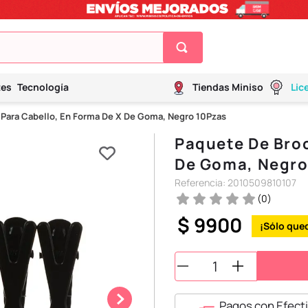
tes
Tecnología
Tiendas Miniso
Lic
Para Cabello, En Forma De X De Goma, Negro 10Pzas
Paquete De Broc
De Goma, Negro
Referencia
:
2010509810107
(
0
)
$
9900
Pagos con Efecti