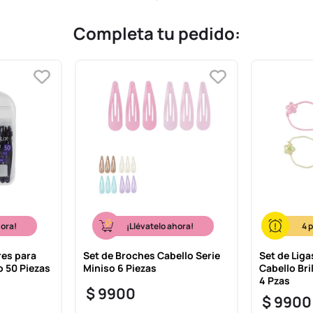
Completa tu pedido:
hora!
¡Llévatelo ahora!
4
es para
Set de Broches Cabello Serie
Set de Liga
o 50 Piezas
Miniso 6 Piezas
Cabello Bri
4 Pzas
$
9900
$
9900