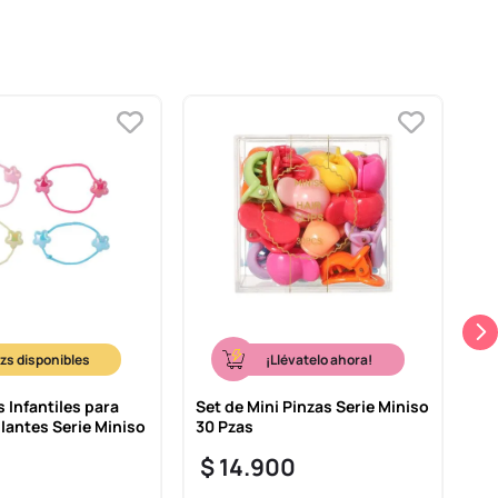
¡Llévatelo ahora!
s Infantiles para
Set de Mini Pinzas Serie Miniso
Ca
llantes Serie Miniso
30 Pzas
Ga
$
14
.
900
$