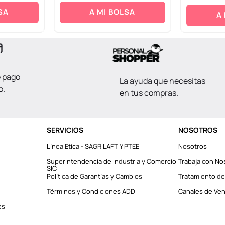
SA
A MI BOLSA
A
e pago
La ayuda que necesitas
o.
en tus compras.
SERVICIOS
NOSOTROS
Línea Etica - SAGRILAFT Y PTEE
Nosotros
Superintendencia de Industria y Comercio
Trabaja con No
SIC
Política de Garantías y Cambios
Tratamiento de
Términos y Condiciones ADDI
Canales de Vent
es