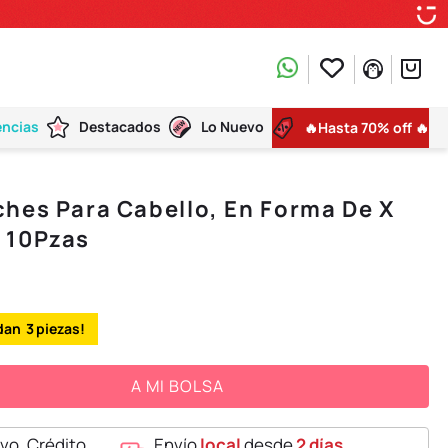
encias
Destacados
Lo Nuevo
🔥Hasta 70% off 🔥
hes Para Cabello, En Forma De X
 10Pzas
3
A MI BOLSA
vo, Crédito,
Envío
local
desde
2 días