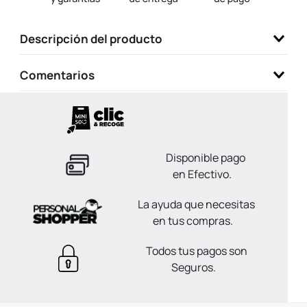
9
.
llaveros
Descripción del producto
10
.
one piece
Comentarios
Disponible pago
en Efectivo.
La ayuda que necesitas
en tus compras.
Todos tus pagos son
Seguros.