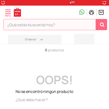
¿Qué estás buscando hoy?
TÉRMINOS MÁS BUSCADOS
1
.
peluche
0
productos
2
.
hello kitty
3
.
snoopy
4
.
ositos cariñositos
OOPS!
5
.
termo
6
.
toy story
No se encontró ningún producto
7
.
disney
¿Qué debo hacer?
8
.
termos