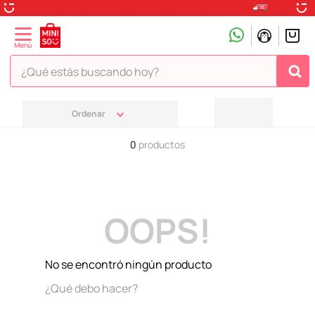
¿Qué estás buscando hoy?
TÉRMINOS MÁS BUSCADOS
1
.
peluche
0
productos
2
.
hello kitty
3
.
snoopy
4
.
ositos cariñositos
OOPS!
5
.
termo
6
.
disney
No se encontró ningún producto
7
.
termos
¿Qué debo hacer?
8
.
toy story