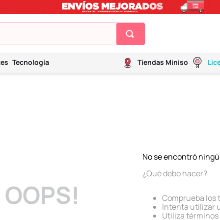
tes
Tecnología
Tiendas Miniso
Lic
No se encontró ningú
¿Qué debo hacer?
OOPS!
Comprueba los 
Intenta utilizar
Utiliza término