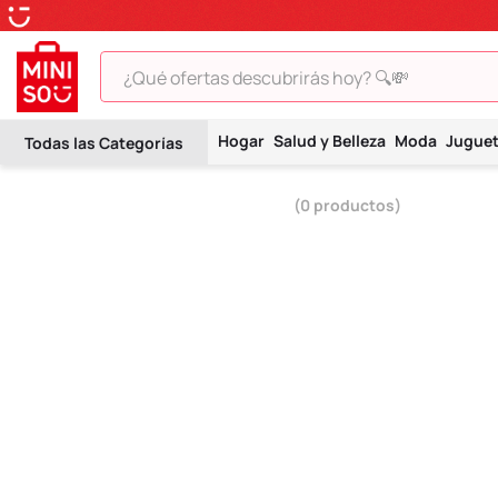
¿Qué ofertas descubrirás hoy? 🔍💸
TÉRMINOS MÁS BUSCADOS
Hogar
Salud y Belleza
Moda
Jugue
1
.
peluche
2
.
hello kitty
0
productos
3
.
snoopy
4
.
ositos cariñositos
5
.
termo
6
.
toy story
7
.
disney
8
.
termos
9
.
one piece