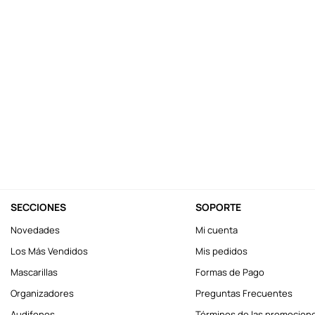
10
.
llaveros
SECCIONES
SOPORTE
Novedades
Mi cuenta
Los Más Vendidos
Mis pedidos
Mascarillas
Formas de Pago
Organizadores
Preguntas Frecuentes
Audifonos
Términos de las promocion