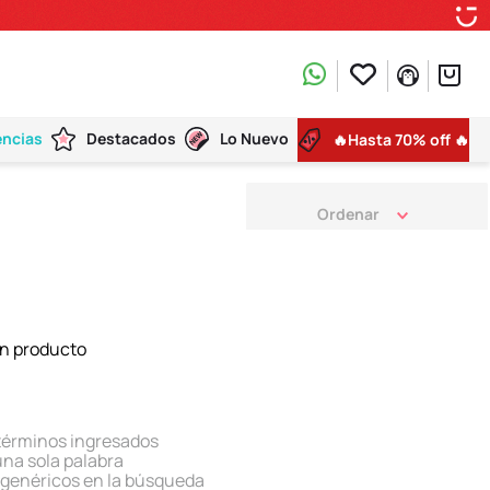
encias
Destacados
Lo Nuevo
🔥Hasta 70% off 🔥
n producto
términos ingresados
 una sola palabra
s genéricos en la búsqueda