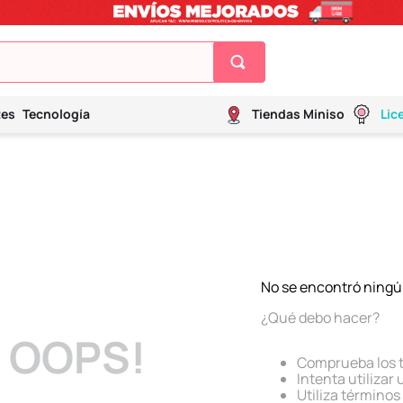
tes
Tecnología
Tiendas Miniso
Lic
No se encontró ningú
¿Qué debo hacer?
OOPS!
Comprueba los 
Intenta utilizar
Utiliza término