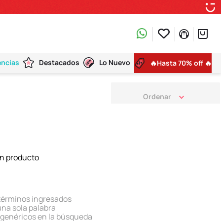
encias
Destacados
Lo Nuevo
🔥Hasta 70% off 🔥
n producto
términos ingresados
 una sola palabra
s genéricos en la búsqueda