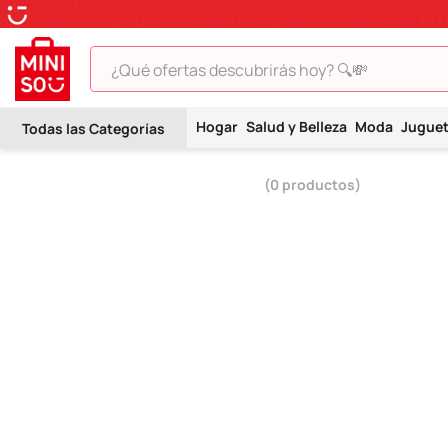
¿Qué ofertas descubrirás hoy? 🔍💸
TÉRMINOS MÁS BUSCADOS
Hogar
Salud y Belleza
Moda
Jugue
1
.
peluche
2
.
hello kitty
0
productos
3
.
snoopy
4
.
ositos cariñositos
5
.
termo
6
.
toy story
7
.
disney
8
.
termos
9
.
one piece