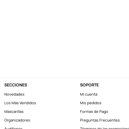
10
.
llaveros
SECCIONES
SOPORTE
Novedades
Mi cuenta
Los Más Vendidos
Mis pedidos
Mascarillas
Formas de Pago
Organizadores
Preguntas Frecuentes
Audifonos
Términos de las promocion