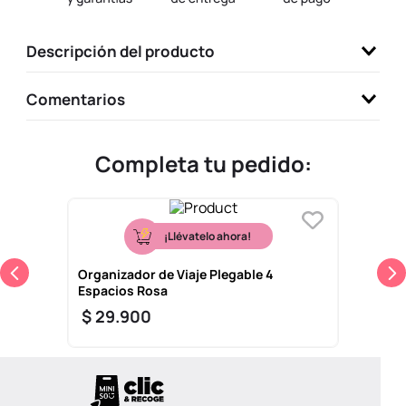
9
.
one piece
Descripción del producto
10
.
llaveros
Comentarios
Completa tu pedido:
¡Llévatelo ahora!
Organizador de Viaje Plegable 4
Espacios Rosa
$
29
.
900