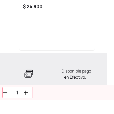
$
24
.
900
Disponible pago
en Efectivo.
La ayuda que necesitas
en tus compras.
Todos tus pagos son
Seguros.