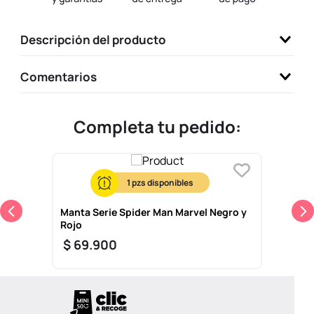
9
.
one piece
Descripción del producto
10
.
llaveros
Comentarios
Completa tu pedido:
1
Manta Serie Spider Man Marvel Negro y
Rojo
$
69
.
900