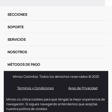
9
.
one piece
SECCIONES
10
.
league of legends
SOPORTE
SERVICIOS
NOSOTROS
MÉTODOS DE PAGO
Miniso Colombia. Todos los derechos reservados © 2025
Términos y Condiciones
Aviso de Privacidad
Miniso.co utiliza cookies para que tengas la mejor experiencia de
navegación. Si sigues navegando entendemos que aceptas
nuestra politica de cookies