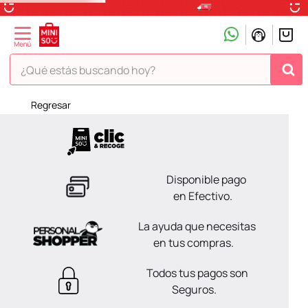
¿Qué estás buscando hoy?
Regresar
TÉRMINOS MÁS BUSCADOS
1
.
peluche
2
.
hello kitty
Disponible pago
3
.
snoopy
en Efectivo.
4
.
ositos cariñositos
La ayuda que necesitas
5
.
termo
en tus compras.
6
.
disney
Todos tus pagos son
7
.
toy story
Seguros.
8
.
termos