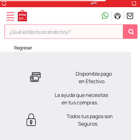
¿Qué estás buscando hoy?
¡Vaya! No hemos encontrado nada para tu búsqueda!
Pero estás en Miniso ¡Déjate inspirar!