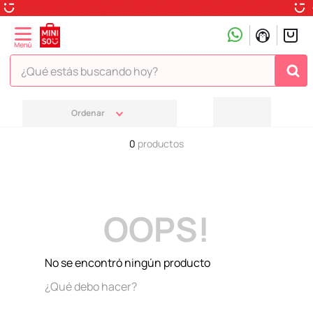
¿Qué estás buscando hoy?
TÉRMINOS MÁS BUSCADOS
1
.
peluche
0
productos
2
.
hello kitty
3
.
snoopy
4
.
ositos cariñositos
OOPS!
5
.
termo
6
.
disney
No se encontró ningún producto
7
.
termos
¿Qué debo hacer?
8
.
toy story