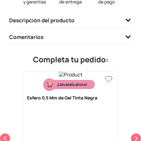
9
.
one piece
10
.
league of legends
Descripción del producto
Comentarios
Completa tu pedido:
¡Llévatelo ahora!
Esfero 0.5 Mm de Gel Tinta Negra