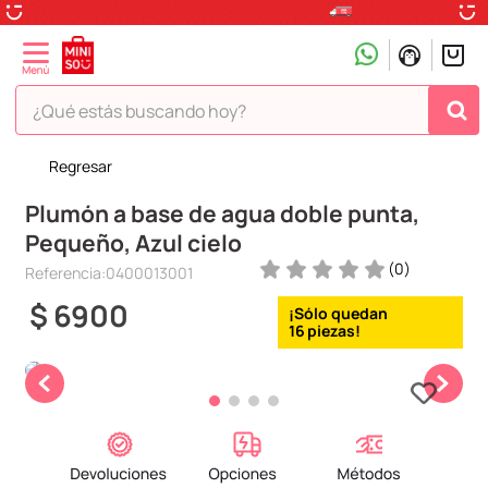
¿Qué estás buscando hoy?
Regresar
TÉRMINOS MÁS BUSCADOS
Plumón a base de agua doble punta,
1
.
peluche
Pequeño, Azul cielo
2
.
hello kitty
(
0
)
Referencia
:
0400013001
3
.
snoopy
$
6900
4
.
ositos cariñositos
16
5
.
termo
6
.
disney
7
.
toy story
8
.
termos