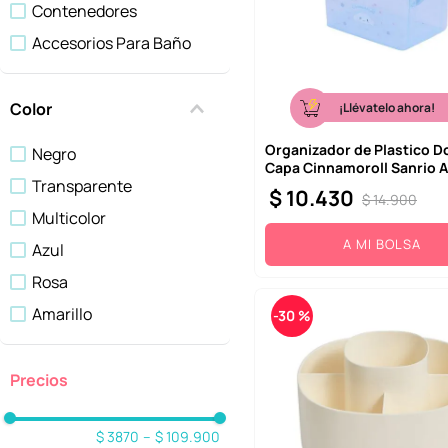
Contenedores
Accesorios Para Baño
Color
¡Llévatelo ahora!
Organizador de Plastico D
Negro
Capa Cinnamoroll Sanrio A
Transparente
$
10
.
430
$
14
.
900
Multicolor
A MI BOLSA
Azul
Rosa
Amarillo
-
30 %
Verde
Blanco
Rojo
$ 3870
–
$ 109.900
Caqui