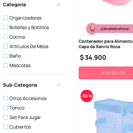
10
.
one piece
Categoría
Organizadores
Botellas y Botilitos
¡Llévatelo ahora!
Cocina
Contenedor para Alimento
Artículos De Mesa
Capa de Sanrio Rosa
Baño
$
34
.
900
Mascotas
A MI BOLSA
Medias
Peluches
Sub-Categoría
Didacticos
-
30 %
Otros Accesorios
Accesorios Para El Hogar
Tonico
Mostrar 13 más
Set Para Jugar
Cubiertos