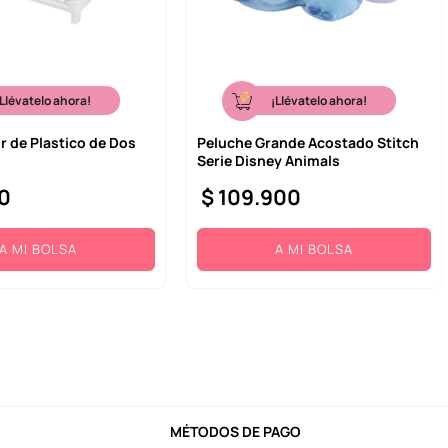
¡Llévatelo ahora!
¡Llévatelo ahora!
 de Plastico de Dos
Peluche Grande Acostado Stitch
Serie Disney Animals
0
$
109
.
900
A MI BOLSA
A MI BOLSA
MÉTODOS DE PAGO