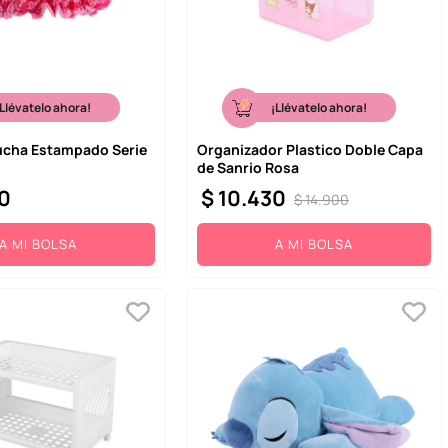
¡Llévatelo ahora!
¡Llévatelo ahora!
ucha Estampado Serie
Organizador Plastico Doble Capa
de Sanrio Rosa
0
$
10
.
430
$
14
.
900
A MI BOLSA
A MI BOLSA