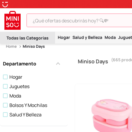
¿Qué ofertas descubrirás hoy? 🔍💸
TÉRMINOS MÁS BUSCADOS
Hogar
Salud y Belleza
Moda
Jugue
1
.
peluche
Miniso Days
2
.
hello kitty
665
prod
Miniso Days
3
.
snoopy
Departamento
4
.
ositos cariñositos
Hogar
5
.
termo
Juguetes
6
.
disney
Moda
7
.
termos
Bolsos Y Mochilas
Salud Y Belleza
8
.
toy story
9
.
llaveros