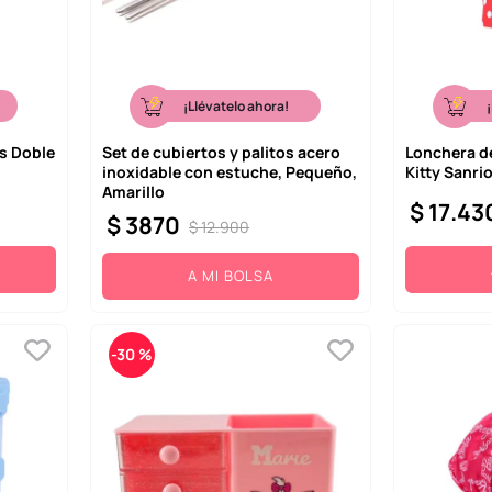
¡Llévatelo ahora!
s Doble
Set de cubiertos y palitos acero
Lonchera de
inoxidable con estuche, Pequeño,
Kitty Sanri
Amarillo
$
17
.
43
$
3870
$
12
.
900
A MI BOLSA
-
30 %