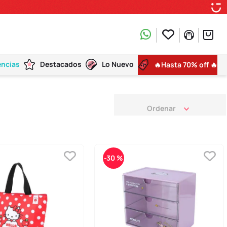
encias
Destacados
Lo Nuevo
🔥Hasta 70% off 🔥
-
30 %