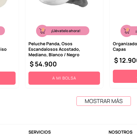
¡Llévatelo ahora!
Peluche Panda, Osos
Organizador
iso
Escandalosos Acostado,
Capas
Mediano, Blanco / Negro
$
12
.
90
$
54
.
900
A MI BOLSA
MOSTRAR MÁS
SERVICIOS
NOSOTROS