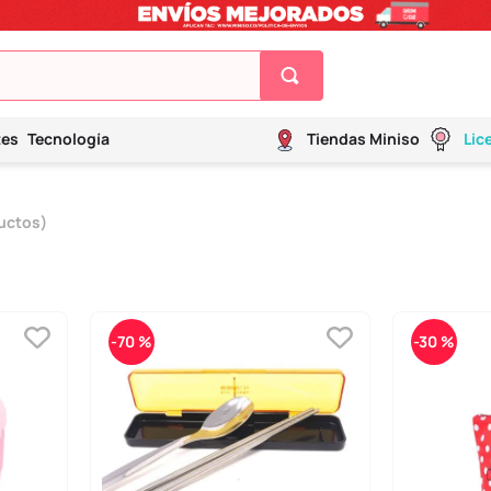
tes
Tecnología
Tiendas Miniso
Lic
uctos
-
70 %
-
30 %