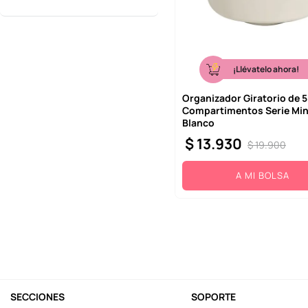
¡Llévatelo ahora!
Organizador Giratorio de 5
Compartimentos Serie Min
Blanco
$
13
.
930
$
19
.
900
A MI BOLSA
SECCIONES
SOPORTE