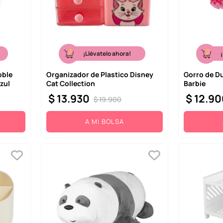
¡Llévatelo ahora!
oble
Organizador de Plastico Disney
Gorro de D
zul
Cat Collection
Barbie
$
13
.
930
$
12
.
90
$
19
.
900
A MI BOLSA