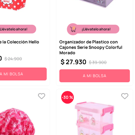
¡Llévatelo ahora!
¡Llévatelo ahora!
 la Colección Hello
Organizador de Plastico con
o
Cajones Serie Snoopy Colorful
Morado
0
$
24
.
900
$
27
.
930
$
39
.
900
A MI BOLSA
A MI BOLSA
-
30 %