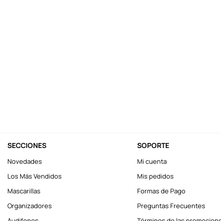
10
.
one piece
SECCIONES
SOPORTE
Novedades
Mi cuenta
Los Más Vendidos
Mis pedidos
Mascarillas
Formas de Pago
Organizadores
Preguntas Frecuentes
Audifonos
Términos de las promocion