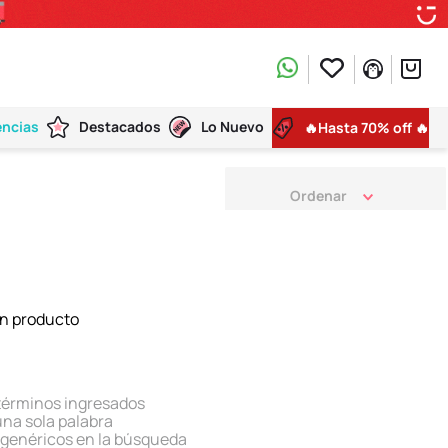
encias
Destacados
Lo Nuevo
🔥Hasta 70% off 🔥
n producto
términos ingresados
 una sola palabra
s genéricos en la búsqueda