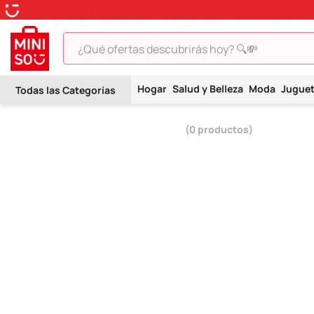
¿Qué ofertas descubrirás hoy? 🔍💸
TÉRMINOS MÁS BUSCADOS
Hogar
Salud y Belleza
Moda
Jugue
1
.
peluche
2
.
hello kitty
0
productos
3
.
snoopy
4
.
ositos cariñositos
5
.
termo
6
.
disney
7
.
termos
8
.
toy story
9
.
llaveros