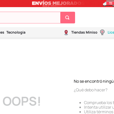
tes
Tecnología
Tiendas Miniso
Lic
No se encontró ningú
¿Qué debo hacer?
OOPS!
Comprueba los 
Intenta utilizar
Utiliza término