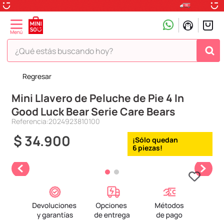
¿Qué estás buscando hoy?
Regresar
TÉRMINOS MÁS BUSCADOS
Mini Llavero de Peluche de Pie 4 In
1
.
peluche
Good Luck Bear Serie Care Bears
2
.
hello kitty
Referencia
:
2024923810100
3
.
snoopy
$
34
.
900
6
4
.
ositos cariñositos
5
.
termo
6
.
disney
7
.
toy story
8
.
termos