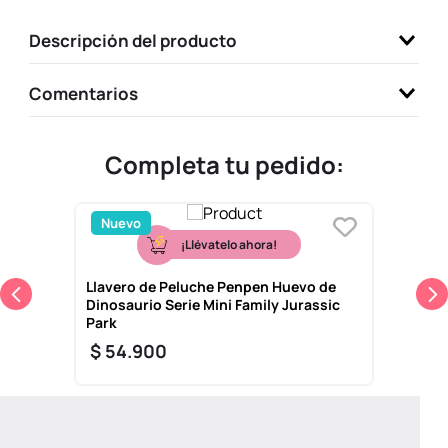
9
.
one piece
Descripción del producto
10
.
league of legends
Comentarios
Completa tu pedido:
Nuevo
¡Llévatelo ahora!
Llavero de Peluche Penpen Huevo de
Dinosaurio Serie Mini Family Jurassic
Park
$
54
.
900