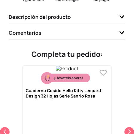
9
.
one piece
Descripción del producto
10
.
llaveros
Comentarios
Completa tu pedido:
¡Llévatelo ahora!
Cuaderno Cosido Hello Kitty Leopard
Design 32 Hojas Serie Sanrio Rosa