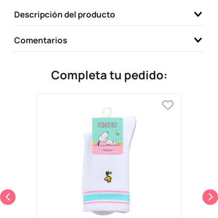
9
.
llaveros
Descripción del producto
10
.
one piece
Comentarios
Completa tu pedido: