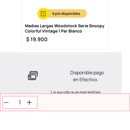
6
Medias Largas Woodstock Serie Snoopy
Colorful Vintage 1 Par Blanco
$
19
.
900
Disponible pago
en Efectivo.
La ayuda que necesitas
en tus compras.
Todos tus pagos son
Seguros.