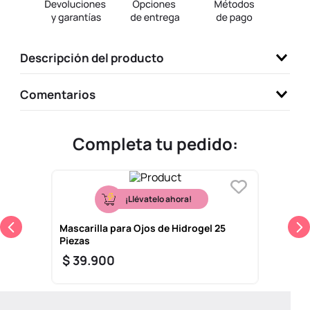
9
.
llaveros
10
.
one piece
Descripción del producto
Comentarios
Completa tu pedido:
¡Llévatelo ahora!
Mascarilla para Ojos de Hidrogel 25
Piezas
$
39
.
900