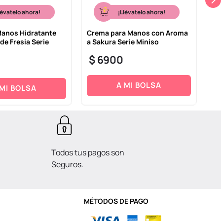
lévatelo ahora!
¡Llévatelo ahora!
anos Hidratante
Crema para Manos con Aroma
Lo
de Fresia Serie
a Sakura Serie Miniso
22
Mi
$
6900
$
A MI BOLSA
 MI BOLSA
Todos tus pagos son
Seguros.
MÉTODOS DE PAGO