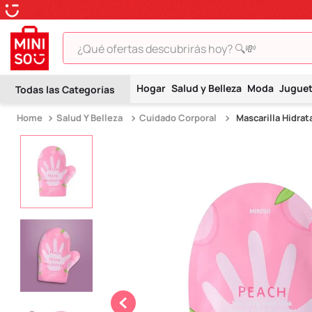
¿Qué ofertas descubrirás hoy? 🔍💸
TÉRMINOS MÁS BUSCADOS
Hogar
Salud y Belleza
Moda
Jugue
1
.
peluche
Salud Y Belleza
Cuidado Corporal
Mascarilla Hidra
2
.
hello kitty
3
.
snoopy
4
.
ositos cariñositos
5
.
termo
6
.
toy story
7
.
disney
8
.
termos
9
.
one piece