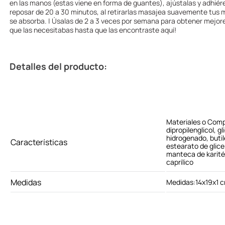
en las manos (estas viene en forma de guantes), ajústalas y adhié
reposar de 20 a 30 minutos, al retirarlas masajea suavemente tus 
se absorba. | Úsalas de 2 a 3 veces por semana para obtener mejore
que las necesitabas hasta que las encontraste aquí!
Detalles del producto:
Materiales o Com
dipropilenglicol, g
hidrogenado, butil
Características
estearato de glicer
manteca de karité,
caprílico
Medidas
Medidas:14x19x1 