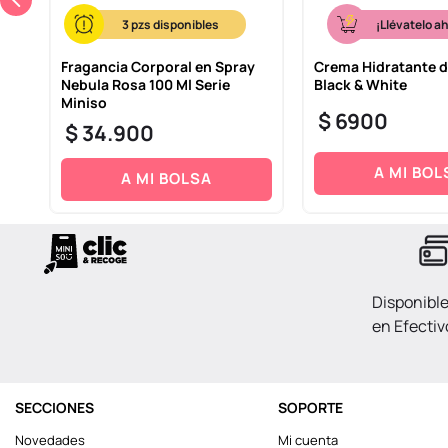
3
¡Llévatelo a
ies
Fragancia Corporal en Spray
Crema Hidratante 
Nebula Rosa 100 Ml Serie
Black & White
Miniso
$
6900
$
34
.
900
A MI BOL
A MI BOLSA
Disponibl
en Efectiv
SECCIONES
SOPORTE
Novedades
Mi cuenta