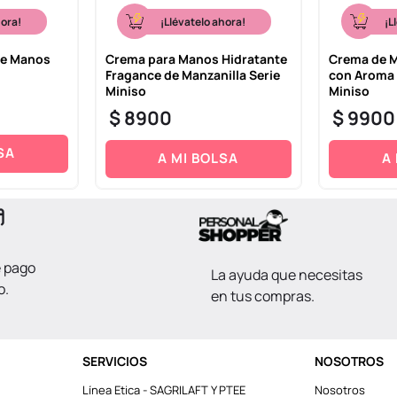
hora!
¡Llévatelo ahora!
¡L
de Manos
Crema para Manos Hidratante
Crema de M
Fragance de Manzanilla Serie
con Aroma 
Miniso
Miniso
$
8900
$
9900
SA
A MI BOLSA
A
e pago
La ayuda que necesitas
o.
en tus compras.
SERVICIOS
NOSOTROS
Línea Etica - SAGRILAFT Y PTEE
Nosotros