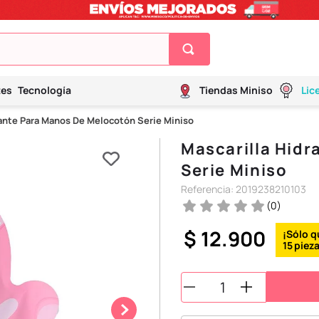
tes
Tecnología
Tiendas Miniso
Lic
tante Para Manos De Melocotón Serie Miniso
Mascarilla Hid
Serie Miniso
Referencia
:
2019238210103
(
0
)
$
12
.
900
15