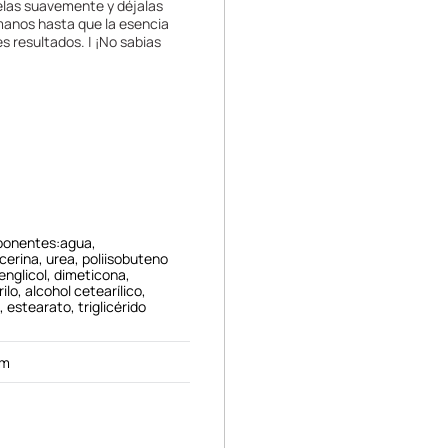
relas suavemente y déjalas
manos hasta que la esencia
s resultados. | ¡No sabias
ponentes:agua,
licerina, urea, poliisobuteno
englicol, dimeticona,
ilo, alcohol cetearílico,
 estearato, triglicérido
cm