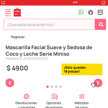
¿Qué estás buscando hoy?
Regresar
TÉRMINOS MÁS BUSCADOS
Mascarilla Facial Suave y Sedosa de
1
.
peluche
Coco y Leche Serie Miniso
2
.
hello kitty
Referencia
:
2026160010107
3
.
snoopy
$
4900
18
4
.
ositos cariñositos
5
.
termo
6
.
disney
7
.
termos
8
.
toy story