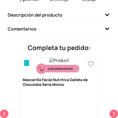
9
.
llaveros
Descripción del producto
10
.
one piece
Comentarios
Completa tu pedido:
Nuevo
¡Llévatelo ahora!
Mascarilla Facial Nutritiva Galleta de
Chocolate Serie Miniso