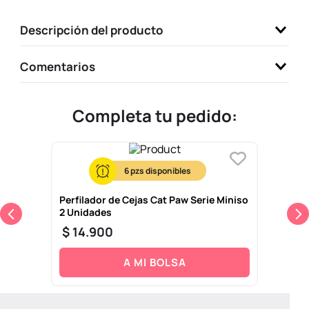
9
.
llaveros
Descripción del producto
10
.
one piece
Comentarios
Completa tu pedido:
6
Perfilador de Cejas Cat Paw Serie Miniso
2 Unidades
$
14
.
900
A MI BOLSA