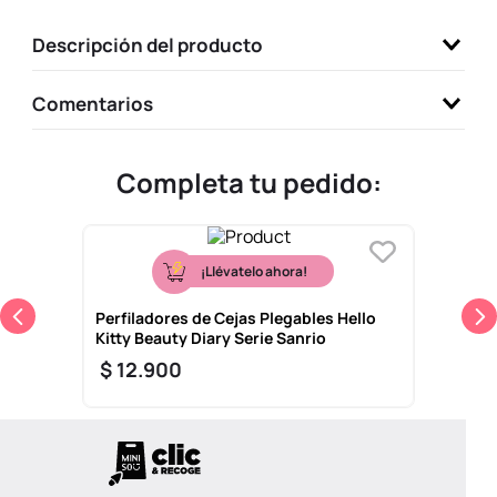
9
.
one piece
Descripción del producto
10
.
league of legends
Comentarios
Completa tu pedido:
¡Llévatelo ahora!
Perfiladores de Cejas Plegables Hello
Kitty Beauty Diary Serie Sanrio
$
12
.
900