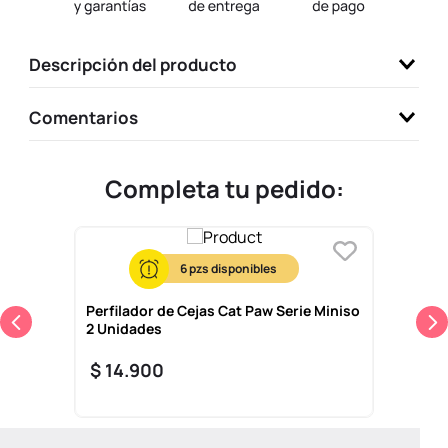
9
.
llaveros
10
.
one piece
Descripción del producto
Comentarios
Completa tu pedido:
6
Perfilador de Cejas Cat Paw Serie Miniso
2 Unidades
$
14
.
900