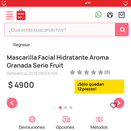
¿Qué estás buscando hoy?
Regresar
TÉRMINOS MÁS BUSCADOS
Mascarilla Facial Hidratante Aroma
1
.
peluche
Granada Serie Fruit
2
.
hello kitty
(
0
)
Referencia
:
2019236510106
3
.
snoopy
$
4900
4
.
ositos cariñositos
12
5
.
termo
6
.
disney
7
.
termos
8
.
toy story