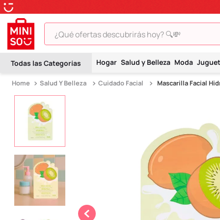
¿Qué ofertas descubrirás hoy? 🔍💸
TÉRMINOS MÁS BUSCADOS
Hogar
Salud y Belleza
Moda
Jugue
1
.
peluche
Salud Y Belleza
Cuidado Facial
Mascarilla Facial Hi
2
.
hello kitty
3
.
snoopy
4
.
ositos cariñositos
5
.
termo
6
.
disney
7
.
termos
8
.
toy story
9
.
llaveros