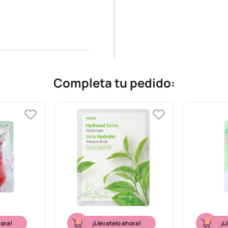
Completa tu pedido:
hora!
¡Llévatelo ahora!
¡L