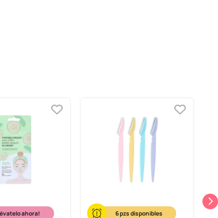
lévatelo ahora!
6