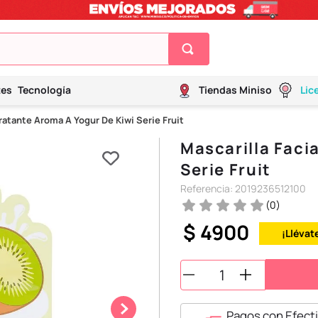
tes
Tecnología
Tiendas Miniso
Lic
dratante Aroma A Yogur De Kiwi Serie Fruit
Mascarilla Faci
Serie Fruit
Referencia
:
2019236512100
(
0
)
$
4900
¡Llévat
Pagos con Efecti