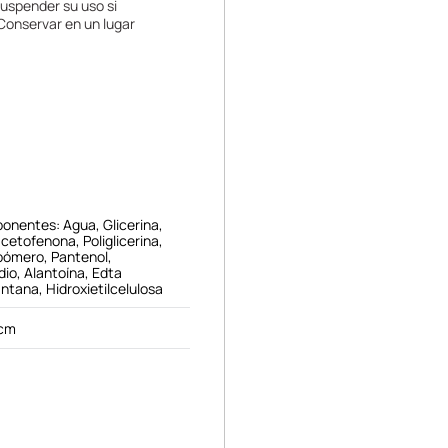
uspender su uso si
 Conservar en un lugar
onentes: Agua, Glicerina,
acetofenona, Poliglicerina,
bómero, Pantenol,
io, Alantoína, Edta
ntana, Hidroxietilcelulosa
 cm