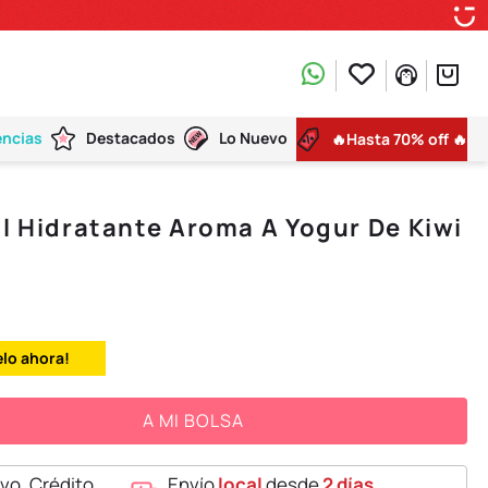
encias
Destacados
Lo Nuevo
🔥Hasta 70% off 🔥
al Hidratante Aroma A Yogur De Kiwi
elo ahora!
A MI BOLSA
vo, Crédito,
Envío
local
desde
2 días