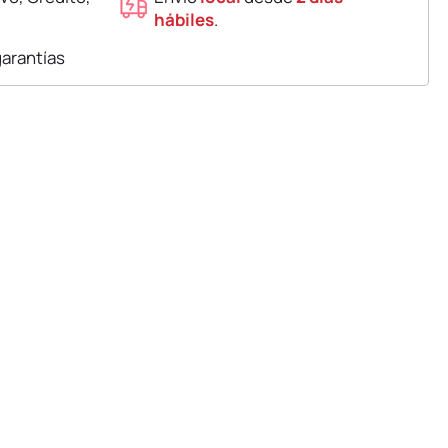
hábiles
.
garantías