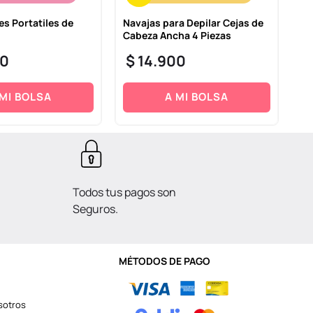
es Portatiles de
Navajas para Depilar Cejas de
Ge
Cabeza Ancha 4 Piezas
$
0
$
14
.
900
 MI BOLSA
A MI BOLSA
Todos tus pagos son
Seguros.
MÉTODOS DE PAGO
sotros