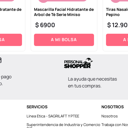
idratante de
Mascarilla Facial Hidratante de
Tiras Nasal
Arbol de Té Serie Miniso
Pepino
$
6900
$
12
.
90
SA
A MI BOLSA
A
e pago
La ayuda que necesitas
o.
en tus compras.
SERVICIOS
NOSOTROS
Línea Etica - SAGRILAFT Y PTEE
Nosotros
Superintendencia de Industria y Comercio
Trabaja con No