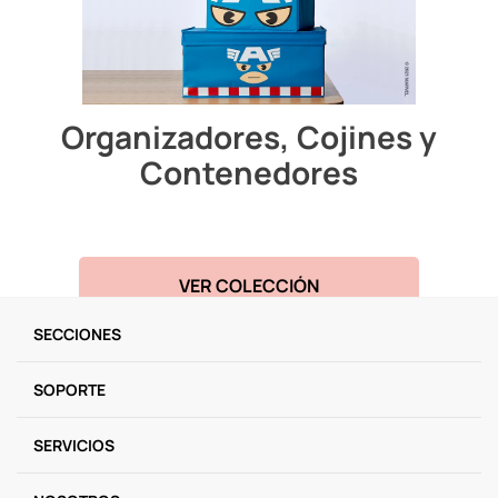
9
.
one piece
10
.
llaveros
Organizadores, Cojines y
Contenedores
VER COLECCIÓN
SECCIONES
SOPORTE
SERVICIOS