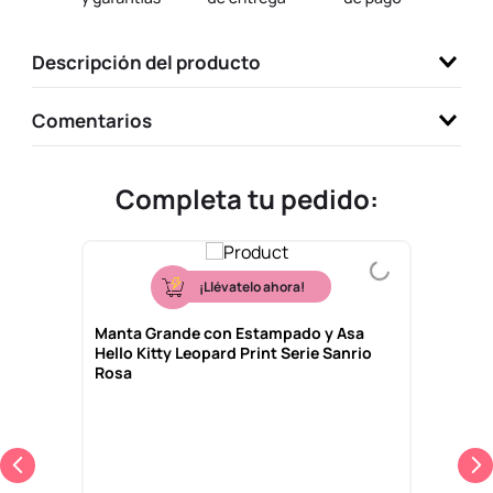
9
.
one piece
Descripción del producto
10
.
llaveros
Comentarios
Completa tu pedido:
¡Llévatelo ahora!
Manta Grande con Estampado y Asa
Hello Kitty Leopard Print Serie Sanrio
Rosa