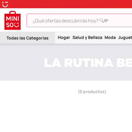
¿Qué ofertas descubrirás hoy? 🔍💸
TÉRMINOS MÁS BUSCADOS
Hogar
Salud y Belleza
Moda
Jugue
1
.
peluche
2
.
hello kitty
3
.
snoopy
4
.
ositos cariñositos
5
.
termo
0
productos
6
.
toy story
7
.
disney
8
.
termos
9
.
one piece