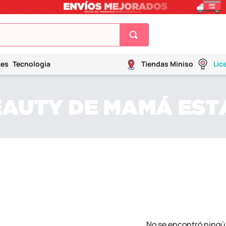
tes
Tecnología
Tiendas Miniso
Lic
No se encontró ningú