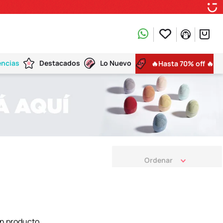
encias
Destacados
Lo Nuevo
🔥Hasta 70% off 🔥
n producto