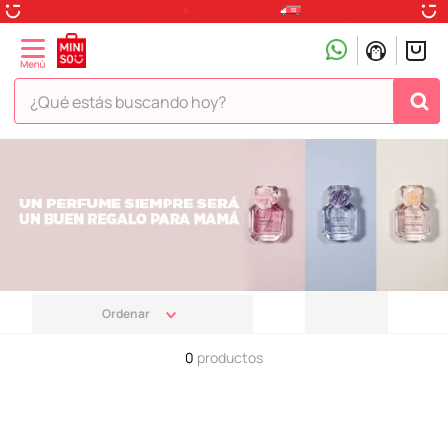
¿Qué estás buscando hoy?
TÉRMINOS MÁS BUSCADOS
1
.
peluche
2
.
hello kitty
3
.
snoopy
4
.
ositos cariñositos
5
.
termo
0
productos
6
.
disney
7
.
termos
8
.
toy story