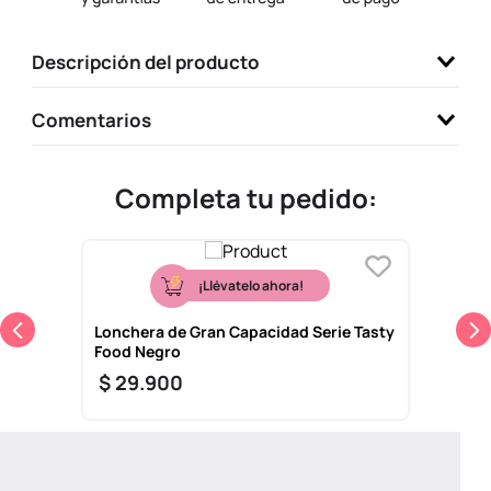
9
.
one piece
Descripción del producto
10
.
llaveros
Comentarios
Completa tu pedido:
¡Llévatelo ahora!
Lonchera de Gran Capacidad Serie Tasty
Food Negro
$
29
.
900