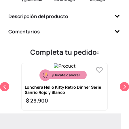
9
.
llaveros
Descripción del producto
10
.
one piece
Comentarios
Completa tu pedido:
¡Llévatelo ahora!
Lonchera Hello Kitty Retro Dinner Serie
Sanrio Rojo y Blanco
$
29
.
900